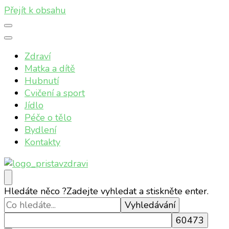
Přejít k obsahu
Zdraví
Matka a dítě
Hubnutí
Cvičení a sport
Jídlo
Péče o tělo
Bydlení
Kontakty
Přístav zdraví
Online magazín o vašem zdraví
Hledáte něco ?
Zadejte vyhledat a stiskněte enter.