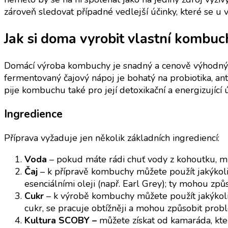
zároveň sledovat případné vedlejší účinky, které se u 
Jak si doma vyrobit vlastní kombu
Domácí výroba kombuchy je snadný a cenově výhodný zp
fermentovaný čajový nápoj je bohatý na probiotika, ant
pije kombuchu také pro její detoxikační a energizující 
Ingredience
Příprava vyžaduje jen několik základních ingrediencí:
Voda
– pokud máte rádi chuť vody z kohoutku, mů
Čaj
– k přípravě kombuchy můžete použít jakýkoliv 
esenciálními oleji (např. Earl Grey); ty mohou zp
Cukr
– k výrobě kombuchy můžete použít jakýkoliv 
cukr, se pracuje obtížněji a mohou způsobit prob
Kultura SCOBY –
můžete získat od kamaráda, kte