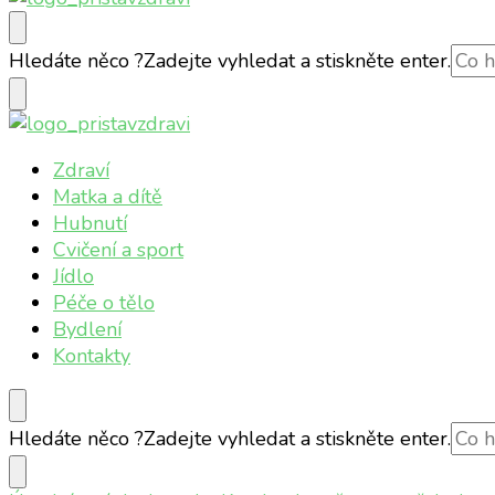
Přístav zdraví
Online magazín o vašem zdraví
Hledáte něco ?
Zadejte vyhledat a stiskněte enter.
Přístav zdraví
Online magazín o vašem zdraví
Zdraví
Matka a dítě
Hubnutí
Cvičení a sport
Jídlo
Péče o tělo
Bydlení
Kontakty
Hledáte něco ?
Zadejte vyhledat a stiskněte enter.