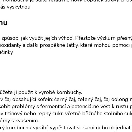
vás vyskytnou.
chu
ůsob, jak využít jejích výhod. Přestože výzkum přesný
ioxidanty a další prospěšné látky, které mohou pomoci př
účinky.
žete ji použít k výrobě kombuchy.
čaj obsahující kofein: černý čaj, zelený čaj, čaj oolon
ůsobit problémy s fermentací a potenciálně vést k růstu 
třtinový nebo řepný cukr, včetně běžného stolního cukr
lémy s kvašením..
rý kombuchu vyrábí, vypěstovat si sami nebo objednat o