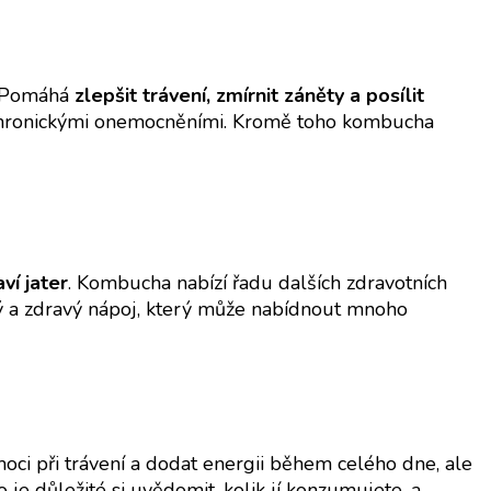
. Pomáhá
zlepšit trávení, zmírnit záněty a posílit
 chronickými onemocněními. Kromě toho kombucha
ví jater
. Kombucha nabízí řadu dalších zdravotních
ný a zdravý nápoj, který může nabídnout mnoho
oci při trávení a dodat energii během celého dne, ale
 je důležité si uvědomit, kolik jí konzumujete, a