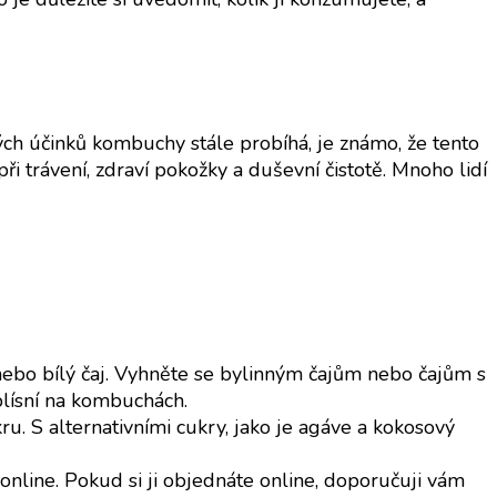
ch účinků kombuchy stále probíhá, je známo, že tento
i trávení, zdraví pokožky a duševní čistotě. Mnoho lidí
g nebo bílý čaj. Vyhněte se bylinným čajům nebo čajům s
plísní na kombuchách.
u. S alternativními cukry, jako je agáve a kokosový
nline. Pokud si ji objednáte online, doporučuji vám