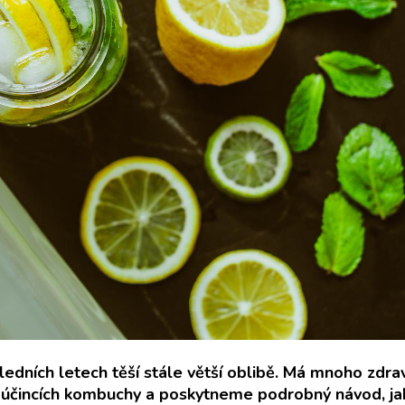
edních letech těší stále větší oblibě. Má mnoho zdrav
 účincích kombuchy a poskytneme podrobný návod, jak 