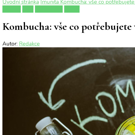
Úvodní stránka
Imunita
Kombucha: vše co potřebujete v
Imunita
Jídlo
Péče o tělo
Zdraví
Kombucha: vše co potřebujete v
Autor:
Redakce