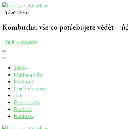
Právě čtete
Přístav zdraví
Online magazín o vašem zdraví
Kombucha: vše co potřebujete vědět – úči
Přejít k obsahu
Zdraví
Matka a dítě
Hubnutí
Cvičení a sport
Jídlo
Péče o tělo
Bydlení
Kontakty