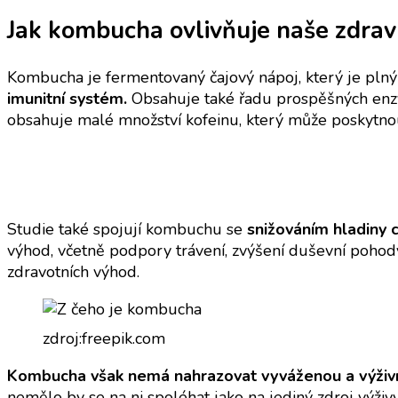
Jak kombucha ovlivňuje naše zdrav
Kombucha je fermentovaný čajový nápoj, který je plný 
imunitní systém.
Obsahuje také řadu prospěšných enz
obsahuje malé množství kofeinu, který může poskytno
Studie také spojují kombuchu se
snižováním hladiny 
výhod, včetně podpory trávení, zvýšení duševní pohod
zdravotních výhod.
zdroj:freepik.com
Kombucha však nemá nahrazovat vyváženou a výživ
nemělo by se na ni spoléhat jako na jediný zdroj výživy