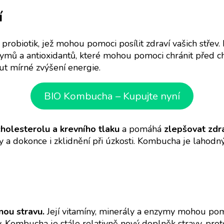
í
probiotik, jež mohou pomoci posílit zdraví vašich střev
ymů a antioxidantů, které mohou pomoci chránit před
ut mírné zvýšení energie.
BIO Kombucha – Kupujte nyní
cholesterolu a krevního tlaku
a pomáhá
zlepšovat zdra
y a dokonce i zklidnění při úzkosti. Kombucha je lahod
nou stravu.
Její vitamíny, minerály a enzymy mohou pom
. Kombucha je stále relativně nový doplněk stravy, proto