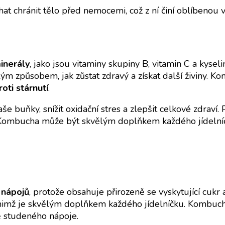
chránit tělo před nemocemi, což z ní činí oblíbenou vol
inerály
, jako jsou vitaminy skupiny B, vitamin C a kyse
ým způsobem, jak zůstat zdravý a získat další živiny. 
roti stárnutí
.
 buňky, snížit oxidační stres a zlepšit celkové zdraví. 
ombucha může být skvělým doplňkem každého jídelníč
 nápojů
, protože obsahuje přirozeně se vyskytující cukr 
nimž je skvělým doplňkem každého jídelníčku. Kombucha je
ě studeného nápoje.