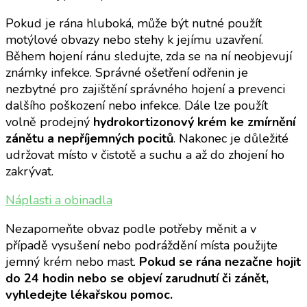
Pokud je rána hluboká, může být nutné použít
motýlové obvazy nebo stehy k jejímu uzavření.
Během hojení ránu sledujte, zda se na ní neobjevují
známky infekce. Správné ošetření odřenin je
nezbytné pro zajištění správného hojení a prevenci
dalšího poškození nebo infekce. Dále lze použít
volně prodejný
hydrokortizonový krém ke zmírnění
zánětu a nepříjemných pocitů
. Nakonec je důležité
udržovat místo v čistotě a suchu a až do zhojení ho
zakrývat.
Náplasti a obinadla
Nezapomeňte obvaz podle potřeby měnit a v
případě vysušení nebo podráždění místa použijte
jemný krém nebo mast.
Pokud se rána nezačne hojit
do 24 hodin nebo se objeví zarudnutí či zánět,
vyhledejte lékařskou pomoc.