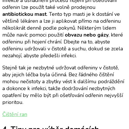
infekce a usnadnění procesu hojení při ošetřování
odřenin lze použít také volně prodejnou
antibiotickou mast
. Tento typ masti je k dostání ve
většině lékáren a lze ji aplikovat přímo na odřeninu
několikrát denně podle pokynů. Některým lidem
může navíc pomoci použití
obvazu nebo gázy
, které
odřeninu při hojení chrání. Dbejte na to, abyste
odřeninu udržovali v čistotě a suchu, dokud se zcela
nezahojí, abyste předešli infekci.
Stejně tak je nezbytné udržovat odřeniny v čistotě,
aby jejich léčba byla účinná. Bez řádného čištění
mohou nečistoty a zbytky vést k dalšímu podráždění
a dokonce k infekci, takže dodržování nezbytných
opatření by mělo být při ošetřování odřenin nejvyšší
prioritou.
Čištění ran