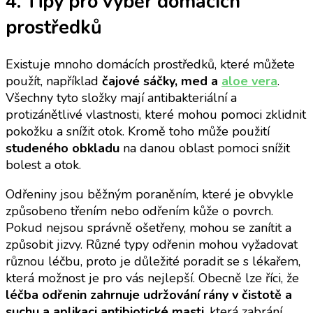
4. Tipy pro výběr domácích
prostředků
Existuje mnoho domácích prostředků, které můžete
použít, například
čajové sáčky, med a
aloe vera
.
Všechny tyto složky mají antibakteriální a
protizánětlivé vlastnosti, které mohou pomoci zklidnit
pokožku a snížit otok. Kromě toho může použití
studeného obkladu
na danou oblast pomoci snížit
bolest a otok.
Odřeniny jsou běžným poraněním, které je obvykle
způsobeno třením nebo odřením kůže o povrch.
Pokud nejsou správně ošetřeny, mohou se zanítit a
způsobit jizvy. Různé typy odřenin mohou vyžadovat
různou léčbu, proto je důležité poradit se s lékařem,
která možnost je pro vás nejlepší. Obecně lze říci, že
léčba odřenin zahrnuje udržování rány v čistotě a
suchu a aplikaci antibiotické masti
, která zabrání