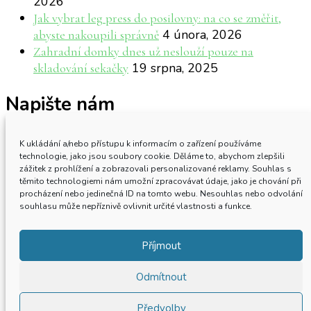
2026
Jak vybrat leg press do posilovny: na co se změřit,
4 února, 2026
abyste nakoupili správně
Zahradní domky dnes už neslouží pouze na
19 srpna, 2025
skladování sekačky
Napište nám
Máte podněty k obsahu nebo máte zájem o
K ukládání a/nebo přístupu k informacím o zařízení používáme
spolupráci? Neváhejte nás
kontaktovat
.
technologie, jako jsou soubory cookie. Děláme to, abychom zlepšili
zážitek z prohlížení a zobrazovali personalizované reklamy. Souhlas s
těmito technologiemi nám umožní zpracovávat údaje, jako je chování při
procházení nebo jedinečná ID na tomto webu. Nesouhlas nebo odvolání
souhlasu může nepříznivě ovlivnit určité vlastnosti a funkce.
Příjmout
Odmítnout
Copyright © 2022 Přístav zdraví. Všechna práva
vyhrazena.
Blossom Pin | vyvinutý
Předvolby