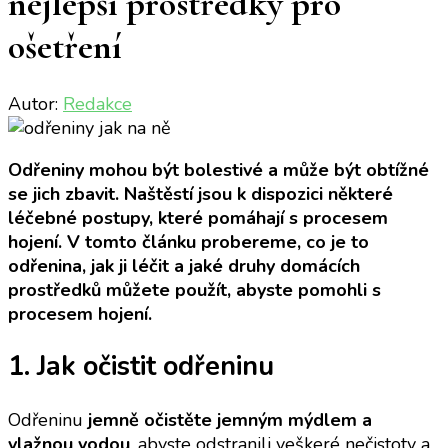
nejlepší prostředky pro
ošetření
Autor:
Redakce
Odřeniny mohou být bolestivé a může být obtížné
se jich zbavit. Naštěstí jsou k dispozici některé
léčebné postupy, které pomáhají s procesem
hojení. V tomto článku probereme, co je to
odřenina, jak ji léčit a jaké druhy domácích
prostředků můžete použít, abyste pomohli s
procesem hojení.
1. Jak očistit odřeninu
Odřeninu
jemně očistěte jemným mýdlem a
vlažnou vodou
, abyste odstranili veškeré nečistoty a