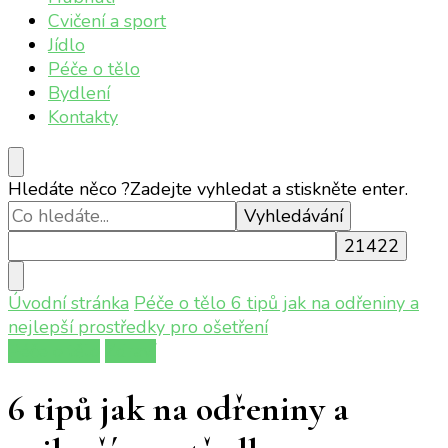
Cvičení a sport
Jídlo
Péče o tělo
Bydlení
Kontakty
Hledáte něco ?
Zadejte vyhledat a stiskněte enter.
Úvodní stránka
Péče o tělo
6 tipů jak na odřeniny a
nejlepší prostředky pro ošetření
Péče o tělo
Zdraví
6 tipů jak na odřeniny a