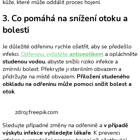
kůže, které může oddálit proces hojení.
3. Co pomáhá na snížení otoku a
bolesti
Je důležité odřeninu rychle ošetřit, aby se předešlo
infekci.
Odřeninu vyčistěte
antiseptikem
a opláchněte
studenou vodou
, abyste snížili riziko infekce a
zmírnili bolest. Překryjte ji sterilním obvazem a
přidržujte na místě obvazem.
Přiložení studeného
obkladu na odřeninu může pomoci snížit bolest a
otok
.
zdroj:freepik.com
Sledujte případné změny na odřenině a
v případě
výskytu infekce vyhledejte lékaře
. K prevenci