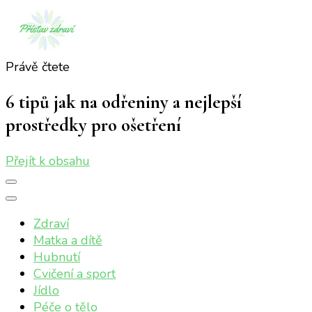
Právě čtete
Přístav zdraví
Online magazín o vašem zdraví
6 tipů jak na odřeniny a nejlepší
prostředky pro ošetření
Přejít k obsahu
Zdraví
Matka a dítě
Hubnutí
Cvičení a sport
Jídlo
Péče o tělo