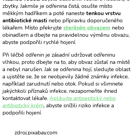
zbytky. Jakmile je odřenina čistá, osušte místo
měkkým hadříkem a poté naneste
tenkou vrstvu
antibiotické masti
nebo přípravku doporučeného
lékařem. Místo překryjte
sterilním obvazem
nebo
obinadlem a dbejte na pravidelnou výměnu obvazu,
abyste podpořili rychlé hojení.
Při léčbě odřenin je zásadní udržovat odřeninu
vlhkou, proto dbejte na to, aby obvaz zůstal na místě
a nebyl narušen. Jak se odřenina hojí, sledujte oblast
a ujistěte se, že se neobjevily žádné známky infekce,
například zarudnutí nebo otok. Pokud si všimnete
jakýchkoli příznaků infekce, nezapomeňte ihned
kontaktovat lékaře.
Aplikujte antiseptický nebo
antibiotický krém
, abyste snížili riziko infekce a
podpořili hojení.
zdroj:pixabay.com