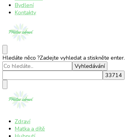
Bydlení
Kontakty
Přístav zdraví
Online magazín o vašem zdraví
Hledáte něco ?
Zadejte vyhledat a stiskněte enter.
Přístav zdraví
Online magazín o vašem zdraví
Zdraví
Matka a dítě
Hubnutí