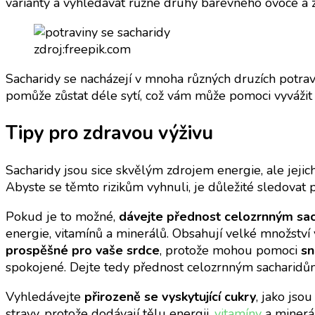
varianty a vyhledávat různé druhy barevného ovoce a ze
zdroj:freepik.com
Sacharidy se nacházejí v mnoha různých druzích potrav
pomůže zůstat déle sytí, což vám může pomoci vyvážit j
Tipy pro zdravou výživu
Sacharidy jsou sice skvělým zdrojem energie, ale je
Abyste se těmto rizikům vyhnuli, je důležité sledovat 
Pokud je to možné,
dávejte přednost celozrnným sa
energie, vitamínů a minerálů. Obsahují velké množství 
prospěšné pro vaše srdce
, protože mohou pomoci
sn
spokojené. Dejte tedy přednost celozrnným sacharidům
Vyhledávejte
přirozeně se vyskytující cukry
, jako jso
stravy, protože dodávají tělu energii,
vitamíny
a minerál