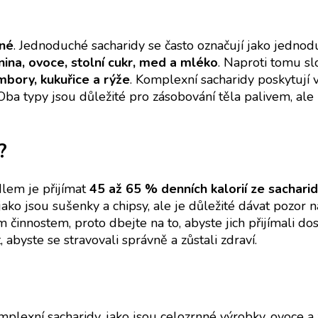
ené
. Jednoduché sacharidy se často označují jako jednod
ina, ovoce, stolní cukr, med a mléko
. Naproti tomu sl
mbory, kukuřice a rýže
. Komplexní sacharidy poskytují 
Oba typy jsou důležité pro zásobování těla palivem, ale
?
dlem je přijímat
45 až 65 % denních kalorií ze sachari
ko jsou sušenky a chipsy, ale je důležité dávat pozor n
činnostem, proto dbejte na to, abyste jich přijímali dos
tit, abyste se stravovali správně a zůstali zdraví.
exní sacharidy, jako jsou celozrnné výrobky, ovoce a z