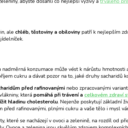
leniny, abyste dosáhli co nejlepší výživy a
trvalého př
in, ale
chléb, těstoviny a obiloviny
patří k nejlepším z
ídelníček.
jich nadměrná konzumace může vést k nárůstu hmotnosti
příjem cukru a dávat pozor na to, jaké druhy sacharidů 
charidům před rafinovanými
nebo zpracovanými variant
vlákniny, která
pomáhá při trávení a
celkovém zdraví s
ížit hladinu cholesterolu
. Nejenže poskytují základní ži
 před rafinovanými, plnými cukru a vaše tělo i mysl vá
u ty, které se nacházejí v ovoci a zelenině, na rozdíl od 
y. Ovoce a zelenina jsou skvělým zdrojem komplexních 