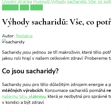
Úvodní stránka
Hubnutí
Výhody sacharidů: Vše, co potř
Hubnutí
Jídlo
Zdraví
Výhody sacharidů: Vše, co potř
Autor:
Redakce
Sacharidy jsou jednou ze tří makroživin, které tělo po
jakou roli hrají v našem celkovém zdraví. Probereme také
Co jsou sacharidy?
Sacharidy jsou pro tělo důležitým zdrojem energie a po
mléčných výrobcích
. Konzumace sacharidů pomáhá
re
našemu tělu
vlákninu
, která je nezbytná pro správné t
v kondici a být zdraví.