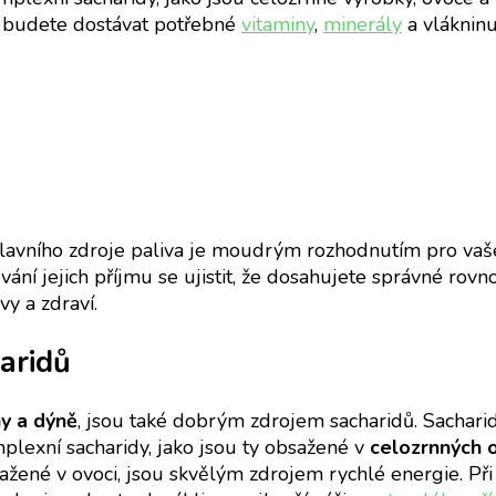
e budete dostávat potřebné
vitaminy
,
minerály
a vlákninu
hlavního zdroje paliva je moudrým rozhodnutím pro vaše 
edování jejich příjmu se ujistit, že dosahujete správné ro
vy a zdraví.
aridů
y a dýně
, jsou také dobrým zdrojem sacharidů. Sachari
mplexní sacharidy, jako jsou ty obsažené v
celozrnných 
sažené v ovoci, jsou skvělým zdrojem rychlé energie. Při