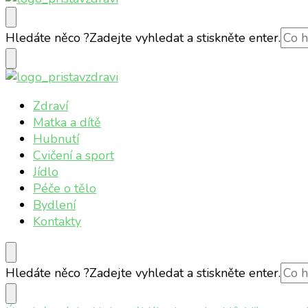
Přístav zdraví
Online magazín o vašem zdraví
Hledáte něco ?
Zadejte vyhledat a stiskněte enter.
Přístav zdraví
Online magazín o vašem zdraví
Zdraví
Matka a dítě
Hubnutí
Cvičení a sport
Jídlo
Péče o tělo
Bydlení
Kontakty
Hledáte něco ?
Zadejte vyhledat a stiskněte enter.