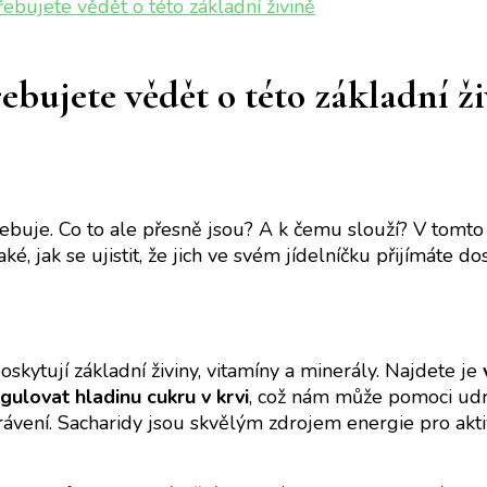
ebujete vědět o této základní živině
ebujete vědět o této základní ž
třebuje. Co to ale přesně jsou? A k čemu slouží? V tomt
, jak se ujistit, že jich ve svém jídelníčku přijímáte dos
skytují základní živiny, vitamíny a minerály. Najdete je
gulovat hladinu cukru v krvi
, což nám může pomoci udrž
rávení. Sacharidy jsou skvělým zdrojem energie pro aktiv