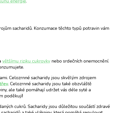
ísunu energie
.
drojům sacharidů. Konzumace těchto typů potravin vám
 a
většímu riziku cukrovky
nebo srdečních onemocnění.
konzumujete.
ami. Celozrnné sacharidy jsou skvělým zdrojem
třev
. Celozrnné sacharidy jsou také obzvláště
viny, ale také pomáhají udržet vás déle syté a
m poděkují!
přidaných cukrů. Sacharidy jsou důležitou součástí zdravé
sacharidů a také vlákniny, která pomáhá regulovat