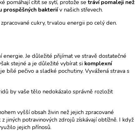
é pomáhají cítit se sytí, protože se
tráví pomaleji než
 prospěšných bakterií
v našich střevech.
 zpracované cukry, trvalou energii po celý den.
í energie. Je důležité přijímat ve stravě dostatečné
šak stejné a je důležité vybírat si
komplexní
o je bílé pečivo a sladké pochutiny. Vyvážená strava s
ridů by vaše tělo nedokázalo správně rozložit
nohem vyšší obsah živin než jejich zpracované
k z jiných potravinových zdrojů získávají obtížně. I když
užilo jejich přínosů.