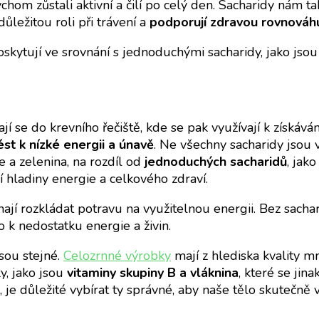
om zůstali aktivní a čilí po celý den. Sacharidy nám tak
důležitou roli při trávení a
podporují zdravou rovnováhu
oskytují ve srovnání s jednoduchými sacharidy, jako jsou
í se do krevního řečiště, kde se pak využívají k získáván
t k nízké energii a únavě
. Ne všechny sacharidy jsou v
e a zelenina, na rozdíl od
jednoduchých sacharidů
, jak
 hladiny energie a celkového zdraví.
ají rozkládat potravu na využitelnou energii. Bez sacha
k nedostatku energie a živin.
jsou stejné.
Celozrnné výrobky
mají z hlediska kvality m
y, jako jsou
vitaminy skupiny B a vláknina
, které se jina
je důležité vybírat ty správné, aby naše tělo skutečně vy