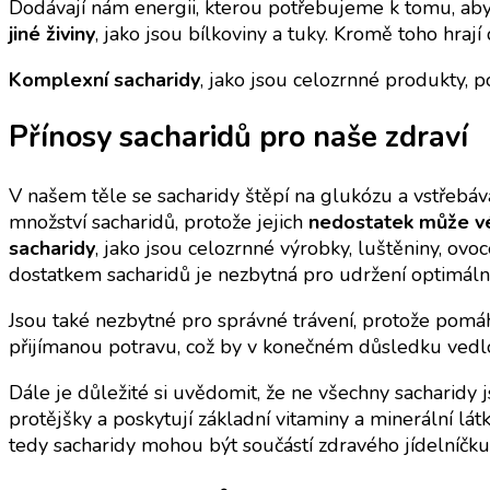
Dodávají nám energii, kterou potřebujeme k tomu, abych
jiné živiny
, jako jsou bílkoviny a tuky. Kromě toho hrají 
Komplexní sacharidy
, jako jsou celozrnné produkty, p
Přínosy sacharidů pro naše zdraví
V našem těle se sacharidy štěpí na glukózu a vstřebávaj
množství sacharidů, protože jejich
nedostatek může vés
sacharidy
, jako jsou celozrnné výrobky, luštěniny, ovoc
dostatkem sacharidů je nezbytná pro udržení optimální
Jsou také nezbytné pro správné trávení, protože pomáh
přijímanou potravu, což by v konečném důsledku vedlo 
Dále je důležité si uvědomit, že ne všechny sacharidy 
protějšky a poskytují základní vitaminy a minerální látk
tedy sacharidy mohou být součástí zdravého jídelníčku, 