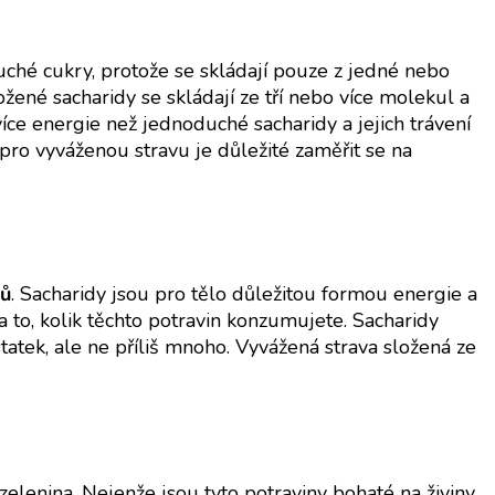
uché cukry, protože se skládají pouze z jedné nebo
ožené sacharidy se skládají ze tří nebo více molekul a
více energie než jednoduché sacharidy a jejich trávení
 pro vyváženou stravu je důležité zaměřit se na
dů
. Sacharidy jsou pro tělo důležitou formou energie a
a to, kolik těchto potravin konzumujete. Sacharidy
tatek, ale ne příliš mnoho. Vyvážená strava složená ze
elenina. Nejenže jsou tyto potraviny bohaté na živiny,