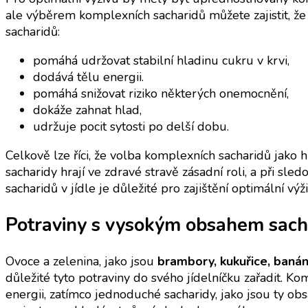
ale výběrem komplexních sacharidů můžete zajistit, ž
sacharidů:
pomáhá udržovat stabilní hladinu cukru v krvi,
dodává tělu energii.
pomáhá snižovat riziko některých onemocnění,
dokáže zahnat hlad,
udržuje pocit sytosti po delší dobu.
Celkově lze říci, že volba komplexních sacharidů jako 
sacharidy hrají ve zdravé stravě zásadní roli, a při sl
sacharidů v jídle je důležité pro zajištění optimální výži
Potraviny s vysokým obsahem sach
Ovoce a zelenina, jako jsou
brambory, kukuřice, banán
důležité tyto potraviny do svého jídelníčku zařadit. Ko
energii, zatímco jednoduché sacharidy, jako jsou ty ob