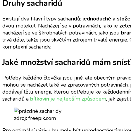
Druhy sacharidů
Existují dva hlavní typy sacharidů:
jednoduché a slož
dvou molekul. Nacházejí se v potravinách, jako je
zelen
nacházejí se ve škrobnatých potravinách, jako jsou
bra
trvá déle, takže jsou skvělým zdrojem trvalé energie. 
komplexní sacharidy.
Jaké množství sacharidů mám sníst
Potřeby každého člověka jsou jiné, ale obecným pravi
mohou se nacházet také ve zpracovaných potravinách, ja
dodávají tělu energii, kterou potřebuje ke každodenním 
sacharidů a
bílkovin
je nejlepším způsobem
, jak zajis
zdroj: freepik.com
Pro optimální výživu by měly být upřednostňovány kompl