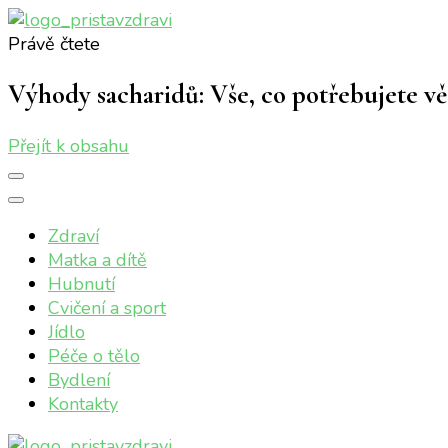
Právě čtete
Přístav zdraví
Online magazín o vašem zdraví
Výhody sacharidů: Vše, co potřebujete věd
Přejít k obsahu
Zdraví
Matka a dítě
Hubnutí
Cvičení a sport
Jídlo
Péče o tělo
Bydlení
Kontakty