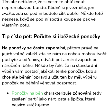
Tím ale neříkáme, že si nesmíte obléknout
nepromokavou bundu. Klidně si ji vezměte, jen
zvažte, zda se pod ní budete cítit dobře. Někdo totiž
nesnese, když se pod ní zpotí a koupe se pak ve
vlastním potu.
Tip číslo pět: Pořiďte si i běžecké ponožky
Na ponožky se často zapomíná
, přitom právě na
jejich volbě záleží, zda se nám na nohou mohou tvořit
puchýře a odřeniny, odvádí pot a mírní zápach po
náročném běhu. Někdo by řekl, že na standardní
výběh vám postačí jakékoli tenké ponožky, kdo si
chce ale běhání opravdu užít, ten by měl výběru
ponožek na běhání věnovat pozornost.
Ponožky na běh
charakterizuje
zónování
, tedy
zesílení partií jako nárt, pata a špička, které
nejvíce zatěžujeme.