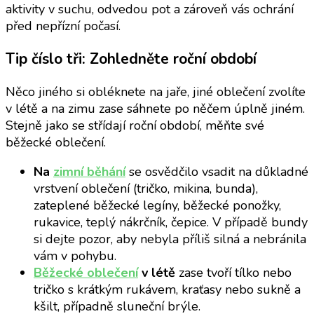
aktivity v suchu, odvedou pot a zároveň vás ochrání
před nepřízní počasí.
Tip číslo tři: Zohledněte roční období
Něco jiného si obléknete na jaře, jiné oblečení zvolíte
v létě a na zimu zase sáhnete po něčem úplně jiném.
Stejně jako se střídají roční období, měňte své
běžecké oblečení.
Na
zimní běhání
se osvědčilo vsadit na důkladné
vrstvení oblečení (tričko, mikina, bunda),
zateplené běžecké legíny, běžecké ponožky,
rukavice, teplý nákrčník, čepice. V případě bundy
si dejte pozor, aby nebyla příliš silná a nebránila
vám v pohybu.
Běžecké oblečení
v létě
zase tvoří tílko nebo
tričko s krátkým rukávem, kraťasy nebo sukně a
kšilt, případně sluneční brýle.