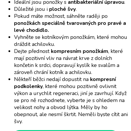
Ideální jsou ponožky s
antibakteriální úpravou
.
Důležité jsou i
ploché švy
.
Pokud máte možnost, sáhněte raději po
ponožkách speciálně tvarovaných pro pravé a
levé chodidlo.
Vyhněte se kotníkovým ponožkám, které mohou
dráždit achilovku.
Dejte přednost
kompresním ponožkám
, které
mají pozitivní vliv na návrat krve z dolních
končetin k srdci, dopravují kyslík ke svalům a
zároveň chrání kotník a achilovku.
Někteří běžci nedají dopustit na
kompresní
podkolenky
, které mohou pozitivně ovlivnit
výkon a urychlit regeneraci, jiní je zavrhují. Když
se pro ně rozhodnete, vyberte je s ohledem na
velikost nohy a obvod lýtka. Měly by ho
obepnout, ale nesmí škrtit. Neměli byste cítit ani
švy.