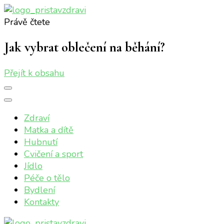
Právě čtete
Přístav zdraví
Online magazín o vašem zdraví
Jak vybrat oblečení na běhání?
Přejít k obsahu
Zdraví
Matka a dítě
Hubnutí
Cvičení a sport
Jídlo
Péče o tělo
Bydlení
Kontakty