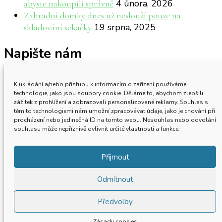
4 února, 2026
abyste nakoupili správně
Zahradní domky dnes už neslouží pouze na
19 srpna, 2025
skladování sekačky
Napište nám
Máte podněty k obsahu nebo máte zájem o
K ukládání a/nebo přístupu k informacím o zařízení používáme
spolupráci? Neváhejte nás
kontaktovat
.
technologie, jako jsou soubory cookie. Děláme to, abychom zlepšili
zážitek z prohlížení a zobrazovali personalizované reklamy. Souhlas s
těmito technologiemi nám umožní zpracovávat údaje, jako je chování při
procházení nebo jedinečná ID na tomto webu. Nesouhlas nebo odvolání
souhlasu může nepříznivě ovlivnit určité vlastnosti a funkce.
Příjmout
Odmítnout
Copyright © 2022 Přístav zdraví. Všechna práva
vyhrazena.
Blossom Pin | vyvinutý
Předvolby
společností
Blossom Themes
.Poháněno
WordPress
.
Zásady cookies