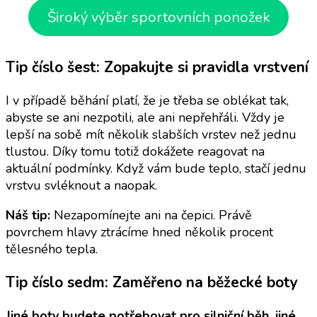
Široký výběr sportovních ponožek
Tip číslo šest: Zopakujte si pravidla vrstvení
I v případě běhání platí, že je třeba se oblékat tak,
abyste se ani nezpotili, ale ani nepřehřáli. Vždy je
lepší na sobě mít několik slabších vrstev než jednu
tlustou. Díky tomu totiž dokážete reagovat na
aktuální podmínky. Když vám bude teplo, stačí jednu
vrstvu svléknout a naopak.
Náš tip:
Nezapomínejte ani na čepici. Právě
povrchem hlavy ztrácíme hned několik procent
tělesného tepla.
Tip číslo sedm: Zaměřeno na běžecké boty
Jiné boty budete potřebovat pro silniční běh, jiné