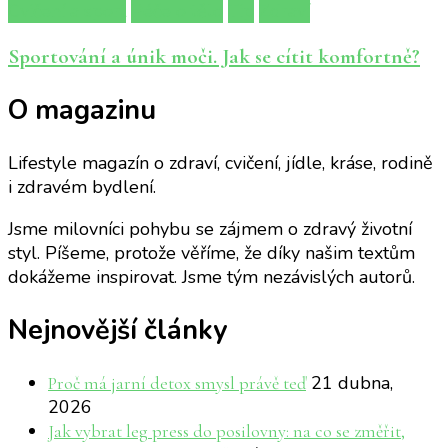
Cvičení a sport
Péče o tělo
Tip
Zdraví
Sportování a únik moči. Jak se cítit komfortně?
O magazinu
Lifestyle magazín o zdraví, cvičení, jídle, kráse, rodině
i zdravém bydlení.
Jsme milovníci pohybu se zájmem o zdravý životní
styl. Píšeme, protože věříme, že díky našim textům
dokážeme inspirovat. Jsme tým nezávislých autorů.
Nejnovější články
21 dubna,
Proč má jarní detox smysl právě teď
2026
Jak vybrat leg press do posilovny: na co se změřit,