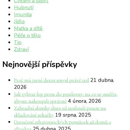
Cvičení a sport
Hubnutí
Imunita
Jídlo
Matka a dítě
Péče o tělo
Tip
Zdraví
Nejnovější příspěvky
21 dubna,
Proč má jarní detox smysl právě teď
2026
Jak vybrat leg press do posilovny: na co se změřit,
4 února, 2026
abyste nakoupili správně
Zahradní domky dnes už neslouží pouze na
19 srpna, 2025
skladování sekačky
Doručení zdravotnických pomůcek až domů =
25 dubna, 2025
ePoukaz