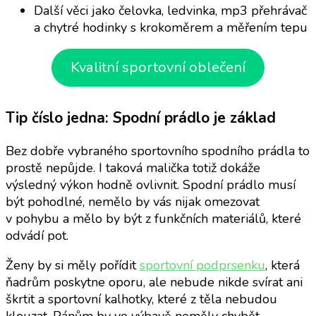
Další věci jako čelovka, ledvinka, mp3 přehrávač
a chytré hodinky s krokoměrem a měřením tepu
Kvalitní sportovní oblečení
Tip číslo jedna: Spodní prádlo je základ
Bez dobře vybraného sportovního spodního prádla to
prostě nepůjde. I taková malička totiž dokáže
výsledný výkon hodně ovlivnit. Spodní prádlo musí
být pohodlné, nemělo by vás nijak omezovat
v pohybu a mělo by být z funkčních materiálů, které
odvádí pot.
Ženy by si měly pořídit
sportovní podprsenku
, která
ňadrům poskytne oporu, ale nebude nikde svírat ani
škrtit a sportovní kalhotky, které z těla nebudou
klouzat. Pánům by ve výbavě neměly chybět