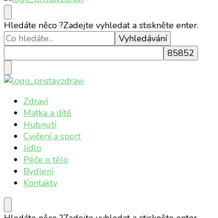
Přístav zdraví
Online magazín o vašem zdraví
Hledáte něco ?
Zadejte vyhledat a stiskněte enter.
Přístav zdraví
Online magazín o vašem zdraví
Zdraví
Matka a dítě
Hubnutí
Cvičení a sport
Jídlo
Péče o tělo
Bydlení
Kontakty
Hledáte něco ?
Zadejte vyhledat a stiskněte enter.