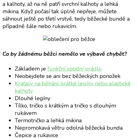
a kalhoty, až na ně patří svrchní kalhoty a lehká
mikina. Když počasí tak úplně nepřeje, můžete
sáhnout ještě po třetí vrstvě, tedy běžecké bundě a
případně šále nebo rukavicím.
Co by žádnému běžci nemělo ve výbavě chybět?
Základem je
funkční spodní prádlo
Neobejdete se ani bez běžeckých ponožek
Kraťasy na běhán
í, krátké legíny nebo elastické
kalhoty
Dlouhé legíny
Tílko, tričko s krátkým a tričko s dlouhým
rukávem
Termotričko a lehká mikina
Nepromokavá větru odolná běžecká bunda
Čepice a rukavice