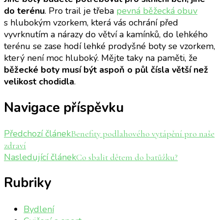
do terénu
. Pro trail je třeba
pevná běžecká obuv
s hlubokým vzorkem, která vás ochrání před
vyvrknutím a nárazy do větví a kamínků, do lehkého
terénu se zase hodí lehké prodyšné boty se vzorkem,
který není moc hluboký. Mějte taky na paměti, že
běžecké boty musí být aspoň o půl čísla větší než
velikost chodidla
.
Navigace příspěvku
Předchozí článek
Benefity podlahového vytápění pro naše
zdraví
Nasledující článek
Co sbalit dětem do batůžku?
Rubriky
Bydlení