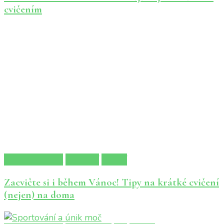
cvičením
Cvičení a sport
Hubnutí
Zdraví
Zacvičte si i během Vánoc! Tipy na krátké cvičení
(nejen) na doma