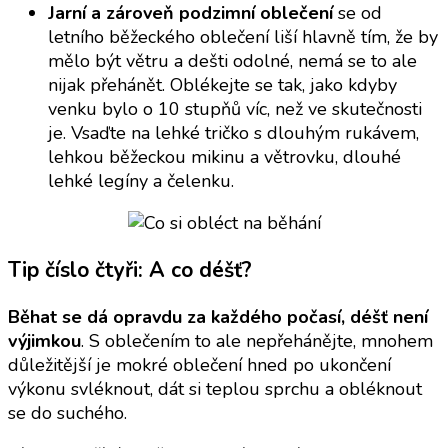
Jarní a zároveň podzimní oblečení
se od
letního běžeckého oblečení liší hlavně tím, že by
mělo být větru a dešti odolné, nemá se to ale
nijak přehánět. Oblékejte se tak, jako kdyby
venku bylo o 10 stupňů víc, než ve skutečnosti
je. Vsaďte na lehké tričko s dlouhým rukávem,
lehkou běžeckou mikinu a větrovku, dlouhé
lehké legíny a čelenku.
Tip číslo čtyři: A co déšť?
Běhat se dá opravdu za každého počasí, déšť není
výjimkou
. S oblečením to ale nepřehánějte, mnohem
důležitější je mokré oblečení hned po ukončení
výkonu svléknout, dát si teplou sprchu a obléknout
se do suchého.