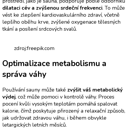
prostředí, jako je sauna, podporuje podle odborníků
dilataci cév a zvýšenou srdeční frekvenci
. To může
vést ke zlepšení kardiovaskulárního zdraví, včetně
lepšího oběhu krve, zvýšené oxygenace tělesných
tkání a posílení srdcových svalů.
zdroj:freepik.com
Optimalizace metabolismu a
správa váhy
Používání sauny může také
zvýšit váš metabolický
výdej
, což může pomoci v kontrolě váhy. Proces
pocení kvůli vysokým teplotám pomáhá spalovat
kalorie, čímž poskytuje přirozený a relaxační způsob,
jak udržovat zdravou váhu, i během obvykle
letargických letních měsíců.