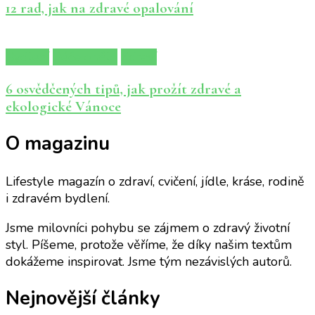
12 rad, jak na zdravé opalování
Bydlení
Péče o tělo
Zdraví
6 osvědčených tipů, jak prožít zdravé a
ekologické Vánoce
O magazinu
Lifestyle magazín o zdraví, cvičení, jídle, kráse, rodině
i zdravém bydlení.
Jsme milovníci pohybu se zájmem o zdravý životní
styl. Píšeme, protože věříme, že díky našim textům
dokážeme inspirovat. Jsme tým nezávislých autorů.
Nejnovější články