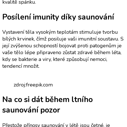
kvalitě spánku.
Posílení imunity
díky saunování
Vystavení těla vysokým teplotám stimuluje tvorbu
bílých krvinek, čímž posiluje vaši imunitní soustavu. S
její zvýšenou schopností bojovat proti patogenům je
vaše tělo lépe připraveno zůstat zdravé během léta,
kdy se bakterie a viry, které způsobují nemoci,
tendencí množit.
zdroj:freepik.com
Na co si dát během ltního
saunování pozor
Přestože přínosy saunování v létě jsou četné, je