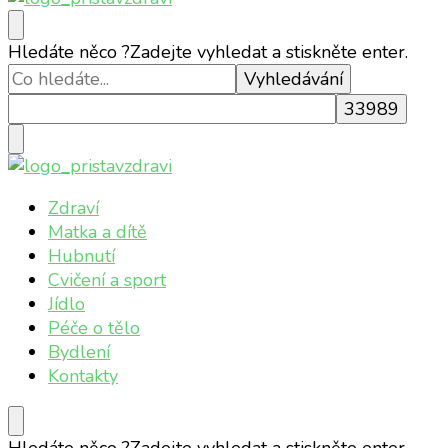
Přístav zdraví
Online magazín o vašem zdraví
Hledáte něco ?
Zadejte vyhledat a stiskněte enter.
Přístav zdraví
Online magazín o vašem zdraví
Zdraví
Matka a dítě
Hubnutí
Cvičení a sport
Jídlo
Péče o tělo
Bydlení
Kontakty
Hledáte něco ?
Zadejte vyhledat a stiskněte enter.