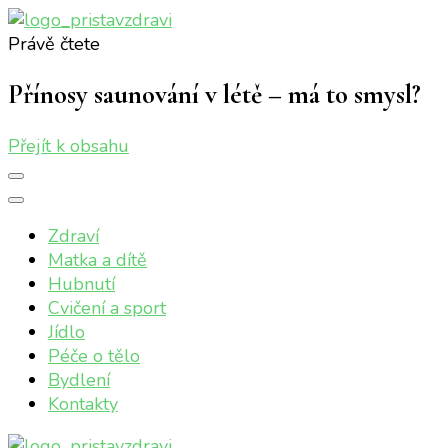
Právě čtete
Přístav zdraví
Online magazín o vašem zdraví
Přínosy saunování v létě – má to smysl?
Přejít k obsahu
Zdraví
Matka a dítě
Hubnutí
Cvičení a sport
Jídlo
Péče o tělo
Bydlení
Kontakty