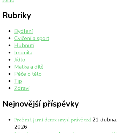
Rubriky
Bydlení
Cvičení a sport
Hubnutí
Imunita
Jídlo
Matka a dítě
Péče o tělo
Tip
Zdraví
Nejnovější příspěvky
21 dubna,
Proč má jarní detox smysl právě teď
2026