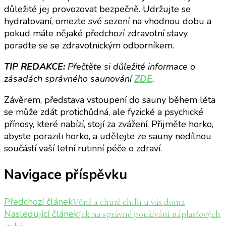
důležité jej provozovat bezpečně. Udržujte se
hydratovaní, omezte své sezení na vhodnou dobu a
pokud máte nějaké předchozí zdravotní stavy,
poraďte se se zdravotnickým odborníkem.
TIP REDAKCE:
Přečtěte si důležité informace o
zásadách správného saunování
ZDE
.
Závěrem, představa vstoupení do sauny během léta
se může zdát protichůdná, ale fyzické a psychické
přínosy, které nabízí, stojí za zvážení. Přijměte horko,
abyste porazili horko, a udělejte ze sauny nedílnou
součástí vaší letní rutinní péče o zdraví.
Navigace příspěvku
Předchozí článek
Vůně a chutě chilli u vás doma
Nasledující článek
Jak na správné používání náplasťových
stehů