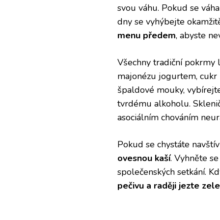
svou váhu. Pokud se váha 
dny se vyhýbejte okamžit
menu předem
, abyste ne
Všechny tradiční pokrmy l
majonézu jogurtem, cukr 
špaldové mouky, vybírejt
tvrdému alkoholu. Skleni
asociálním chováním neur
Pokud se chystáte navštívi
ovesnou kaší
. Vyhněte se
společenských setkání. Kdy
pečivu a raději jezte zel