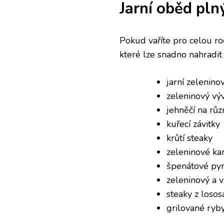
Jarní oběd pln
Pokud vaříte pro celou rodi
které lze snadno nahradit
jarní zelenino
zeleninový výv
jehněčí na rů
kuřecí závitky
krůtí steaky
zeleninové ka
špenátové py
zeleninový a v
steaky z losos
grilované ryb