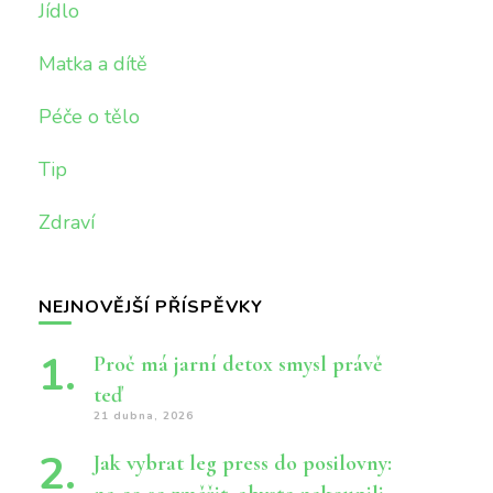
Jídlo
Matka a dítě
Péče o tělo
Tip
Zdraví
NEJNOVĚJŠÍ PŘÍSPĚVKY
Proč má jarní detox smysl právě
teď
21 dubna, 2026
Jak vybrat leg press do posilovny: