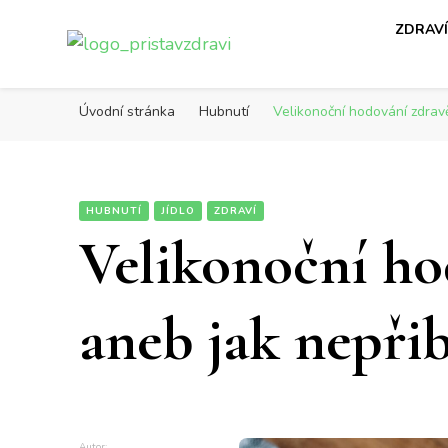
ZDRAV
Přístav zdraví
Online magazín o vašem zdraví
Úvodní stránka
Hubnutí
Velikonoční hodování zdravě
HUBNUTÍ
JÍDLO
ZDRAVÍ
Velikonoční ho
aneb jak nepři
Autor: