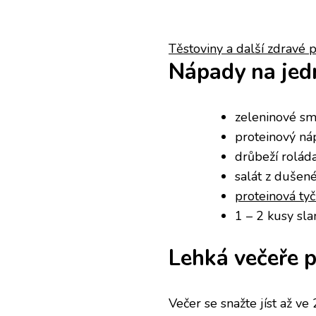
Těstoviny a další zdravé 
Nápady na jed
zeleninové sm
proteinový ná
drůbeží rolád
salát z dušen
proteinová tyč
1 – 2 kusy sl
Lehká večeře 
Večer se snažte jíst až ve