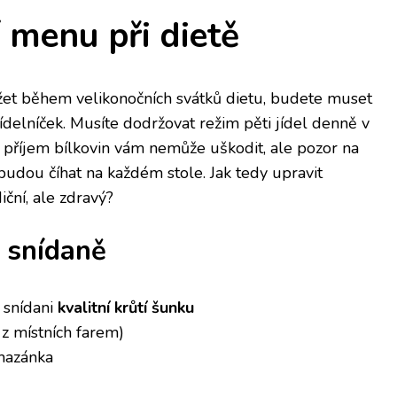
 menu při dietě
ržet během velikonočních svátků dietu, budete muset
 jídelníček. Musíte dodržovat režim pěti jídel denně v
příjem bílkovin vám nemůže uškodit, ale pozor na
 budou číhat na každém stole. Jak tedy upravit
diční, ale zdravý?
é snídaně
e snídani
kvalitní krůtí šunku
 z místních farem)
mazánka