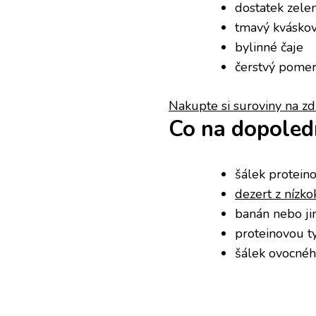
dostatek zele
tmavý kváskov
bylinné čaje
čerstvý pomer
Nakupte si suroviny na zd
Co na dopoled
šálek protein
dezert z nízko
banán nebo ji
proteinovou t
šálek ovocnéh