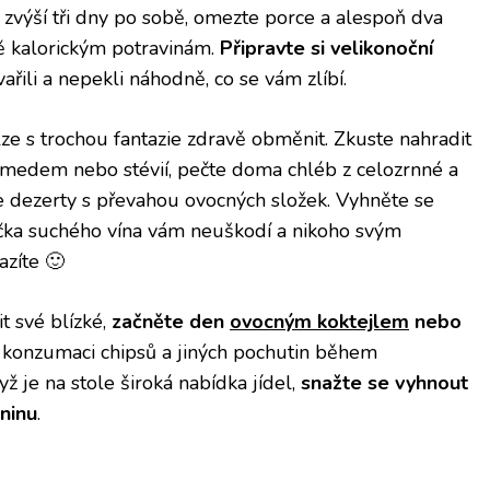
zvýší tři dny po sobě, omezte porce a alespoň dva
ě kalorickým potravinám.
Připravte si velikonoční
vařili a nepekli náhodně, co se vám zlíbí.
ze s trochou fantazie zdravě obměnit. Zkuste nahradit
medem nebo stévií, pečte doma chléb z celozrnné a
e dezerty s převahou ovocných složek. Vyhněte se
čka suchého vína vám neuškodí a nikoho svým
azíte 🙂
t své blízké,
začněte den
ovocným koktejlem
nebo
 konzumaci chipsů a jiných pochutin během
ž je na stole široká nabídka jídel,
snažte se vyhnout
eninu
.