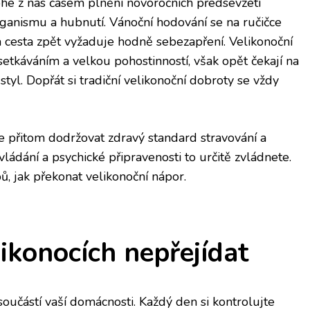
ohé z nás časem plnění novoročních předsevzetí
organismu a hubnutí. Vánoční hodování se na ručičce
a cesta zpět vyžaduje hodně sebezapření. Velikonoční
 setkáváním a velkou pohostinností, však opět čekají na
 styl. Dopřát si tradiční velikonoční dobroty se vždy
ale přitom dodržovat zdravý standard stravování a
ádání a psychické připravenosti to určitě zvládnete.
ů, jak překonat velikonoční nápor.
likonocích nepřejídat
oučástí vaší domácnosti. Každý den si kontrolujte