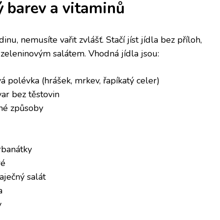
ý barev a vitaminů
nu, nemusíte vařit zvlášť. Stačí jíst jídla bez příloh,
 zeleninovým salátem. Vhodná jídla jsou:
vá polévka (hrášek, mrkev, řapíkatý celer)
ar bez těstovin
zné způsoby
rbanátky
ré
aječný salát
a
y