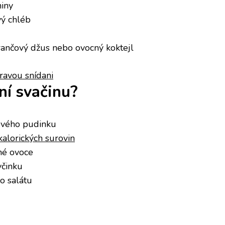
niny
ý chléb
ančový džus nebo ovocný koktejl
ravou snídani
ní svačinu?
ového pudinku
kalorických surovin
né ovoce
yčinku
o salátu