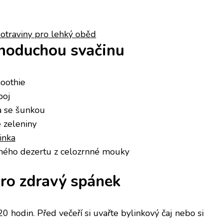
potraviny pro lehký oběd
noduchou svačinu
oothie
poj
a se šunkou
é zeleniny
inka
aného dezertu z celozrnné mouky
pro zdravý spánek
 20 hodin. Před večeří si uvařte bylinkový čaj nebo si