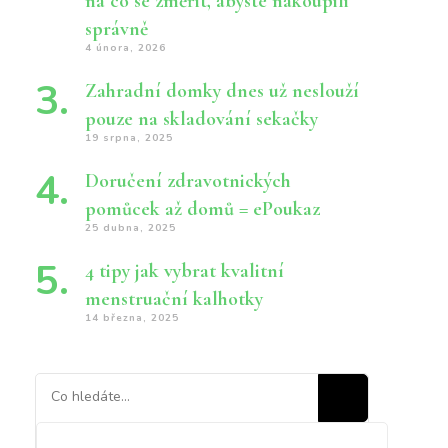
na co se změřit, abyste nakoupili
správně
4 února, 2026
Zahradní domky dnes už neslouží
pouze na skladování sekačky
19 srpna, 2025
Doručení zdravotnických
pomůcek až domů = ePoukaz
25 dubna, 2025
4 tipy jak vybrat kvalitní
menstruační kalhotky
14 března, 2025
Hledáte
něco
?