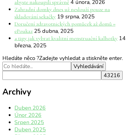
4 února, 2026
abyste nakoupili správně
Zahradní domky dnes už neslouží pouze na
19 srpna, 2025
skladování sekačky
Doručení zdravotnických pomůcek až domů =
25 dubna, 2025
ePoukaz
14
4 tipy jak vybrat kvalitní menstruační kalhotky
března, 2025
Hledáte něco ?
Zadejte vyhledat a stiskněte enter.
Archivy
Duben 2026
Únor 2026
Srpen 2025
Duben 2025