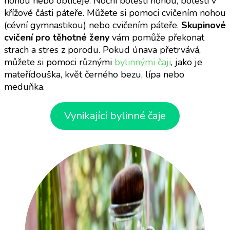
nohou nebo obličeje. Noční bolesti nohou, bolesti v
křížové části páteře. Můžete si pomoci cvičením nohou
(cévní gymnastikou) nebo cvičením páteře.
Skupinové
cvičení pro těhotné ženy
vám pomůže překonat
strach a stres z porodu. Pokud únava přetrvává,
můžete si pomoci různými
bylinnými čaji
, jako je
mateřídouška, květ černého bezu, lípa nebo
meduňka.
Vynikající bylinné čaje