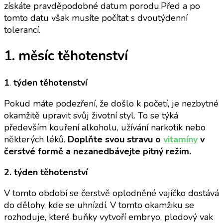
získáte pravděpodobné datum porodu.Před a po
tomto datu však musíte počítat s dvoutýdenní
tolerancí.
1. měsíc těhotenství
1
.
týden těhotenství
Pokud máte podezření, že došlo k početí, je nezbytné
okamžitě upravit svůj životní styl. To se týká
především kouření alkoholu, užívání narkotik nebo
některých léků.
Doplňte svou stravu o
vitamíny
v
čerstvé formě a nezanedbávejte pitný režim.
2. týden těhotenství
V tomto období se čerstvě oplodněné vajíčko dostává
do dělohy, kde se uhnízdí. V tomto okamžiku se
rozhoduje, které buňky vytvoří embryo, plodový vak