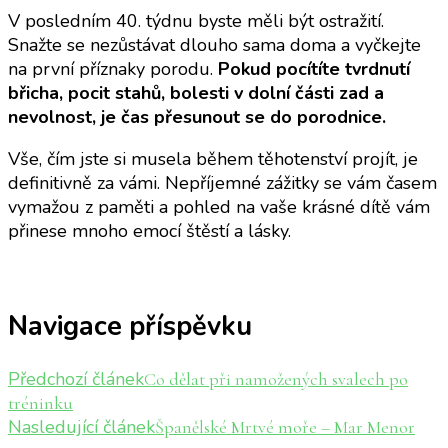
V posledním 40. týdnu byste měli být ostražití.
Snažte se nezůstávat dlouho sama doma a vyčkejte
na první příznaky porodu.
Pokud pocítíte tvrdnutí
břicha, pocit stahů, bolesti v dolní části zad a
nevolnost, je čas přesunout se do porodnice.
Vše, čím jste si musela během těhotenství projít, je
definitivně za vámi. Nepříjemné zážitky se vám časem
vymažou z paměti a pohled na vaše krásné dítě vám
přinese mnoho emocí štěstí a lásky.
Navigace příspěvku
Předchozí článek
Co dělat při namožených svalech po
tréninku
Nasledující článek
Španělské Mrtvé moře – Mar Menor