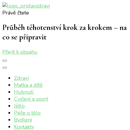
Právě čtete
Přístav zdraví
Online magazín o vašem zdraví
Průběh těhotenství krok za krokem – na
co se připravit
Přejít k obsahu
Zdraví
Matka a dítě
Hubnutí
Cvičení a sport
Jídlo
Péče o tělo
Bydlení
Kontakty