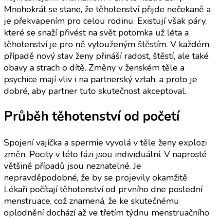
Mnohokrát se stane, že těhotenství přijde nečekaně a
je překvapením pro celou rodinu. Existují však páry,
které se snaží přivést na svět potomka už léta a
těhotenství je pro ně vytouženým štěstím. V každém
případě nový stav ženy přináší radost, štěstí, ale také
obavy a strach o dítě. Změny v ženském těle a
psychice mají vliv i na partnerský vztah, a proto je
dobré, aby partner tuto skutečnost akceptoval.
Průběh těhotenství od početí
Spojení vajíčka a spermie vyvolá v těle ženy explozi
změn. Pocity v této fázi jsou individuální. V naprosté
většině případů jsou neznatelné. Je
nepravděpodobné, že by se projevily okamžitě.
Lékaři počítají těhotenství od prvního dne poslední
menstruace, což znamená, že ke skutečnému
oplodnění dochází až ve třetím týdnu menstruačního