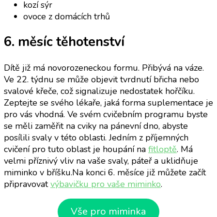
kozí sýr
ovoce z domácích trhů
6. měsíc těhotenství
Dítě již má novorozeneckou formu. Přibývá na váze.
Ve 22. týdnu se může objevit tvrdnutí břicha nebo
svalové křeče, což signalizuje nedostatek hořčíku.
Zeptejte se svého lékaře, jaká forma suplementace je
pro vás vhodná. Ve svém cvičebním programu byste
se měli zaměřit na cviky na pánevní dno, abyste
posílili svaly v této oblasti. Jedním z příjemných
cvičení pro tuto oblast je houpání na
fitloptě
. Má
velmi příznivý vliv na vaše svaly, páteř a uklidňuje
miminko v bříšku.Na konci 6. měsíce již můžete začít
připravovat
výbavičku pro vaše miminko
.
Vše pro miminka