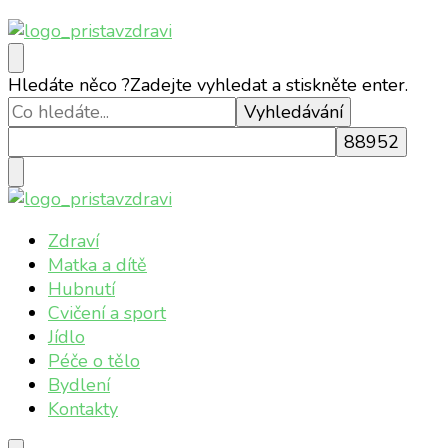
Přístav zdraví
Online magazín o vašem zdraví
Hledáte něco ?
Zadejte vyhledat a stiskněte enter.
Přístav zdraví
Online magazín o vašem zdraví
Zdraví
Matka a dítě
Hubnutí
Cvičení a sport
Jídlo
Péče o tělo
Bydlení
Kontakty