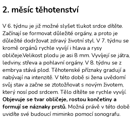
2. měsíc těhotenství
V 6. týdnu je již možné slyšet tlukot srdce dítěte.
Začínají se formovat důležité orgány, a proto je
důležité dodržovat zdravý životní styl. V 7. týdnu se
kromě orgánů rychle vyvíjí i hlava a rysy
obličeje.Velikost plodu je asi 8 mm. Vyvíjejí se játra,
ledviny, střeva a pohlavní orgány. V 8. týdnu se z
embrya stává plod. Těhotenské příznaky gradují a
nabývají na intenzitě. V této době si žena uvědomí
svůj stav a začne se ztotožňovat s novým životem,
který nosí pod srdcem. Tělo dítěte se rychle vyvíjí.
Objevuje se tvar obličeje, rostou končetiny a
formují se náznaky prstů.
Možná právě v této době
uvidíte své budoucí miminko pomocí sonografu.