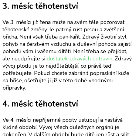
3. měsíc těhotenství
Ve 3. měsíci již žena může na svém těle pozorovat
těhotenské změny. Je patrný růst prsou a zvětšení
břicha. Není však třeba panikařit. Zdravý životní styl,
pohyb na čerstvém vzduchu a duševní pohoda zajistí
pohodlí vám i vašemu dítěti. Není třeba se přejídat,
ale neodpírejte si
dostatek zdravých potravin
. Zdravý
vývoj plodu je to nejdůležitější, co právě teď
potřebujete. Pokud chcete zabránit popraskání kůže
na břiše, ošetřujte ji již v této době vhodnými
přípravky.
4. měsíc těhotenství
Ve 4. měsíci nepříjemné pocity ustupují a nastává
klidné období. Vývoj všech důležitých orgánů je
dokončen. V dalším období bude dítě jen růst a sílit.