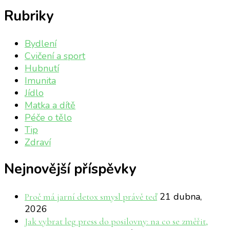
Rubriky
Bydlení
Cvičení a sport
Hubnutí
Imunita
Jídlo
Matka a dítě
Péče o tělo
Tip
Zdraví
Nejnovější příspěvky
21 dubna,
Proč má jarní detox smysl právě teď
2026
Jak vybrat leg press do posilovny: na co se změřit,