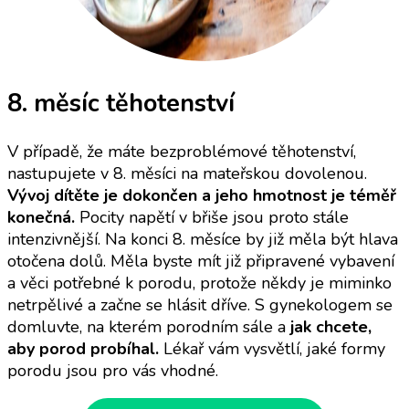
8. měsíc těhotenství
V případě, že máte bezproblémové těhotenství,
nastupujete v 8. měsíci na mateřskou dovolenou.
Vývoj dítěte je dokončen a jeho hmotnost je téměř
konečná.
Pocity napětí v břiše jsou proto stále
intenzivnější. Na konci 8. měsíce by již měla být hlava
otočena dolů. Měla byste mít již připravené vybavení
a věci potřebné k porodu, protože někdy je miminko
netrpělivé a začne se hlásit dříve. S gynekologem se
domluvte, na kterém porodním sále a
jak chcete,
aby porod probíhal.
Lékař vám vysvětlí, jaké formy
porodu jsou pro vás vhodné.