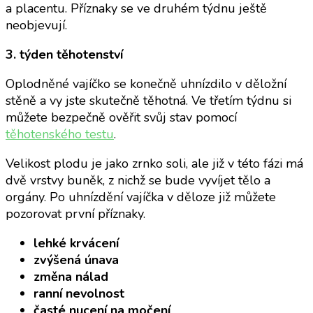
a placentu. Příznaky se ve druhém týdnu ještě
neobjevují.
3. týden těhotenství
Oplodněné vajíčko se konečně uhnízdilo v děložní
stěně a vy jste skutečně těhotná. Ve třetím týdnu si
můžete bezpečně ověřit svůj stav pomocí
těhotenského testu
.
Velikost plodu je jako zrnko soli, ale již v této fázi má
dvě vrstvy buněk, z nichž se bude vyvíjet tělo a
orgány. Po uhnízdění vajíčka v děloze již můžete
pozorovat první příznaky.
lehké krvácení
zvýšená únava
změna nálad
ranní nevolnost
časté nucení na močení